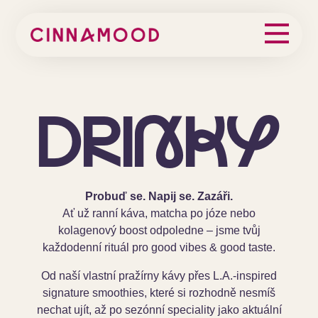
DRI
NKY
Probuď se. Napij se. Zazáři.
Ať už ranní káva, matcha po józe nebo
kolagenový boost odpoledne – jsme tvůj
každodenní rituál pro good vibes & good taste.
Od naší vlastní pražírny kávy přes L.A.-inspired
signature smoothies, které si rozhodně nesmíš
nechat ujít, až po sezónní speciality jako aktuální