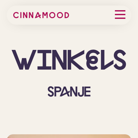
Wink
e
ls
Spanje