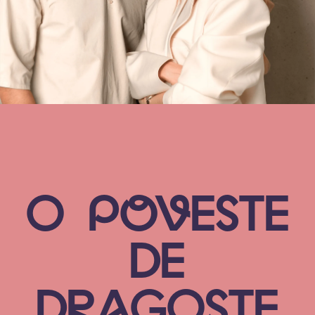
O
POV
E
STE
DE
DRAGOSTE