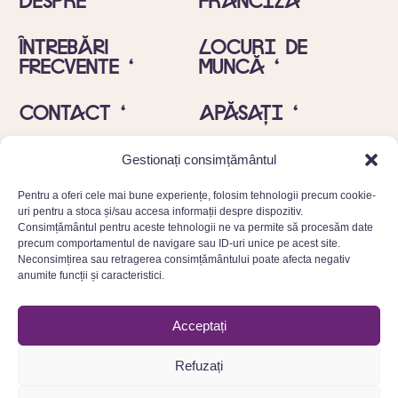
ÎNTREBĂRI
Locuri de
FRECVENTE ‘
muncă ‘
Contact ‘
Apăsați ‘
Insta ‘
Alergeni ‘
Gestionați consimțământul
Pentru a oferi cele mai bune experiențe, folosim tehnologii precum cookie-
uri pentru a stoca și/sau accesa informații despre dispozitiv.
Consimțământul pentru aceste tehnologii ne va permite să procesăm date
precum comportamentul de navigare sau ID-uri unice pe acest site.
Neconsimțirea sau retragerea consimțământului poate afecta negativ
anumite funcții și caracteristici.
© 2025 Cinnamood GmbH
Acceptați
Confidențialitate
Refuzați
Imprint