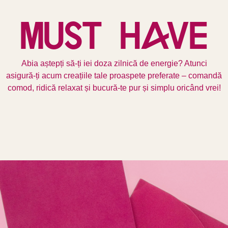
Must have
Abia aștepți să-ți iei doza zilnică de energie? Atunci
asigură-ți acum creațiile tale proaspete preferate – comandă
comod, ridică relaxat și bucură-te pur și simplu oricând vrei!