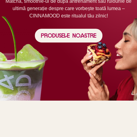
Matcha, smoothie-ul de după antrenament sau rulourile de
ultimă generație despre care vorbește toată lumea –
CINNAMOOD este ritualul tău zilnic!
Produsele noastre