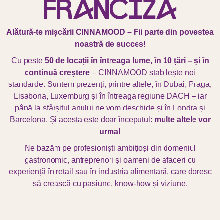
Franciză
Alătură-te mișcării CINNAMOOD – Fii parte din povestea
noastră de succes!
Cu peste
50 de locații în întreaga lume, în 10 țări – și în
continuă creștere
– CINNAMOOD stabilește noi
standarde. Suntem prezenți, printre altele, în
Dubai, Praga,
Lisabona, Luxemburg
și în întreaga
regiune DACH
– iar
până la sfârșitul anului ne vom deschide și în
Londra și
Barcelona
. Și acesta este doar începutul:
multe altele vor
urma!
Ne bazăm pe profesioniști ambițioși din domeniul
gastronomic, antreprenori și oameni de afaceri cu
experiență în retail sau în industria alimentară, care doresc
să crească cu pasiune, know-how și viziune.