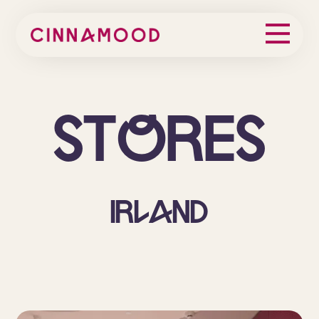
St
o
res
Irland