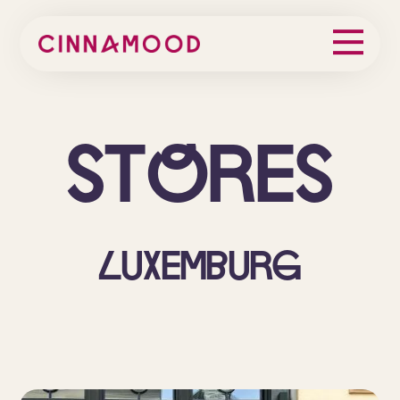
St
o
res
Luxemburg