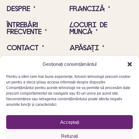
Despre ‘
Franciză ‘
ÎNTREBĂRI
Locuri de
FRECVENTE ‘
muncă ‘
Contact ‘
Apăsați ‘
Insta ‘
Alergeni ‘
Gestionați consimțământul
Pentru a oferi cele mai bune experiențe, folosim tehnologii precum cookie-
uri pentru a stoca și/sau accesa informații despre dispozitiv.
Consimțământul pentru aceste tehnologii ne va permite să procesăm date
precum comportamentul de navigare sau ID-uri unice pe acest site.
Neconsimțirea sau retragerea consimțământului poate afecta negativ
anumite funcții și caracteristici.
© 2025 Cinnamood GmbH
Acceptați
Confidențialitate
Refuzați